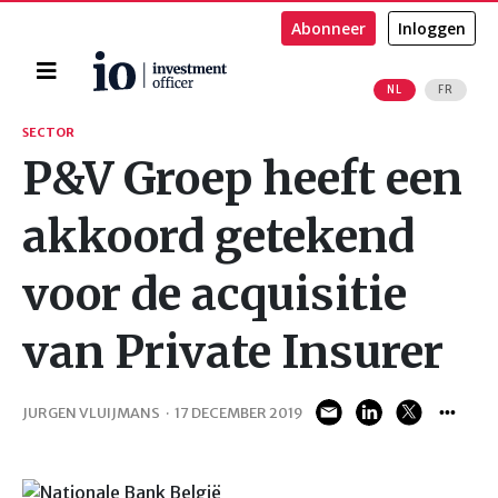
Abonneer
Inloggen
Home
NL
FR
Zoeken
SECTOR
P&V Groep heeft een
akkoord getekend
voor de acquisitie
van Private Insurer
JURGEN VLUIJMANS
·
17 DECEMBER 2019