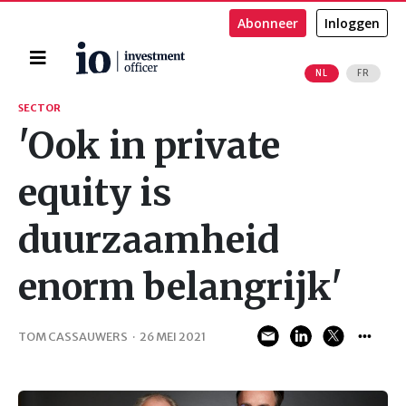
Abonneer
Inloggen
Home
NL
FR
Zoeken
SECTOR
'Ook in private
equity is
duurzaamheid
enorm belangrijk'
TOM CASSAUWERS
·
26 MEI 2021