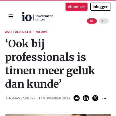
Abonneer
Inloggen
Home
NL
FR
Zoeken
ASSET ALLOCATIE
·
NIEUWS
‘Ook bij
professionals is
timen meer geluk
dan kunde’
THOMAS LAUREYS
·
17 NOVEMBER 2022