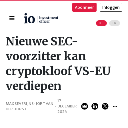
Abonneer
Inloggen
Home
NL
FR
Zoeken
Nieuwe SEC-
voorzitter kan
cryptokloof VS-EU
verdiepen
17
MAX SEVERIJNS · JORT VAN
·
DECEMBER
DER HORST
2024