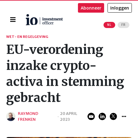
Abonneer
Inloggen
Home
NL
FR
Zoeken
WET- EN REGELGEVING
EU-verordening
inzake crypto-
activa in stemming
gebracht
RAYMOND
20 APRIL
·
FRENKEN
2023