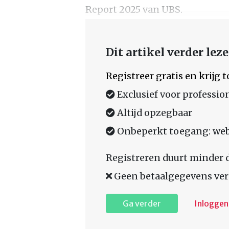
Report 2025 van UBS.
Dit artikel verder lez
Registreer gratis en krijg
Exclusief voor professio
Altijd opzegbaar
Onbeperkt toegang: web,
Registreren duurt minder 
Geen betaalgegevens ver
Ga verder
Inloggen