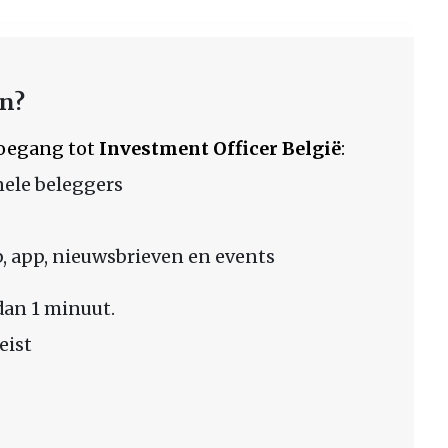
en?
 toegang tot
Investment Officer België
:
nele beleggers
 app, nieuwsbrieven en events
dan 1 minuut.
eist