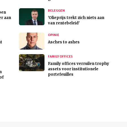
BELEGGEN
pen
er aan
'Olieprijs trekt zich niets aan
van rentebeleid'
OPINIE
ht
Asches to ashes
FAMILY OFFICES
Family offices verruilen trophy
assets voor institutionele
n
portefeuilles
of