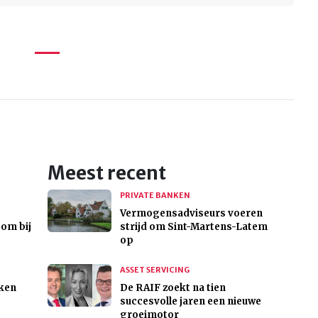
Meest recent
PRIVATE BANKEN
Vermogensadviseurs voeren
oom bij
strijd om Sint-Martens-Latem
op
ASSET SERVICING
ken
De RAIF zoekt na tien
succesvolle jaren een nieuwe
groeimotor