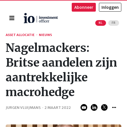
Abonneer
Inloggen
Home
NL
FR
Zoeken
ASSET ALLOCATIE
·
NIEUWS
Nagelmackers:
Britse aandelen zijn
aantrekkelijke
macrohedge
JURGEN VLUIJMANS
·
2 MAART 2022