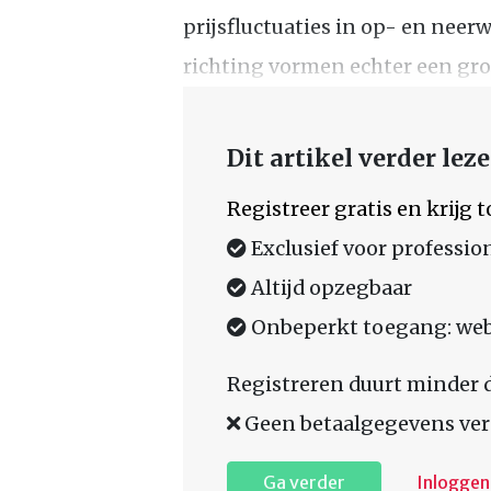
prijsfluctuaties in op- en nee
richting vormen echter een gro
Dit artikel verder lez
Registreer gratis en krijg
Exclusief voor professio
Altijd opzegbaar
Onbeperkt toegang: web,
Registreren duurt minder 
Geen betaalgegevens ver
Ga verder
Inloggen