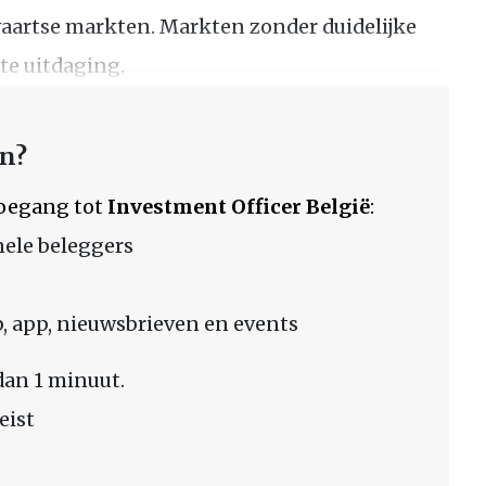
rwaartse markten. Markten zonder duidelijke
te uitdaging.
en?
 toegang tot
Investment Officer België
:
nele beleggers
 app, nieuwsbrieven en events
dan 1 minuut.
eist