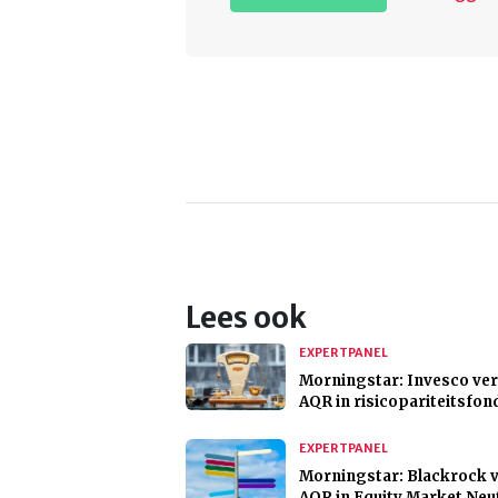
Lees ook
EXPERTPANEL
Morningstar: Invesco ve
AQR in risicopariteitsfo
EXPERTPANEL
Morningstar: Blackrock 
AQR in Equity Market Neu