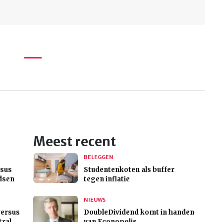
Meest recent
BELEGGEN
rsus
Studentenkoten als buffer
ndsen
tegen inflatie
NIEUWS
versus
DoubleDividend komt in handen
tral
van Econopolis