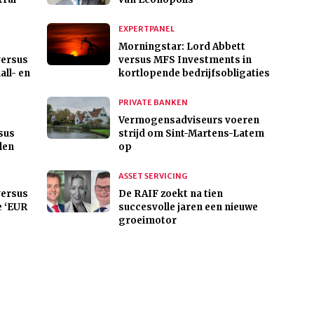
EXPERTPANEL
Morningstar: Lord Abbett
versus
versus MFS Investments in
all- en
kortlopende bedrijfsobligaties
PRIVATE BANKEN
Vermogensadviseurs voeren
sus
strijd om Sint-Martens-Latem
len
op
ASSET SERVICING
versus
De RAIF zoekt na tien
e ‘EUR
succesvolle jaren een nieuwe
groeimotor