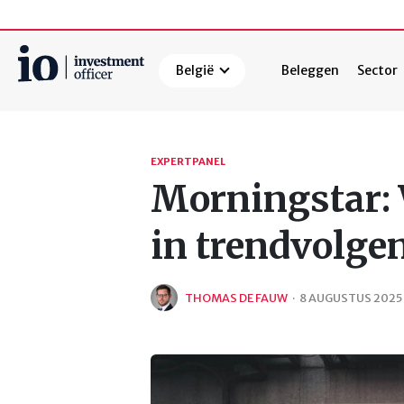
België
Beleggen
Sector
Zoeken
EXPERTPANEL
Morningstar:
in trendvolge
THOMAS DE FAUW
·
8 AUGUSTUS 2025