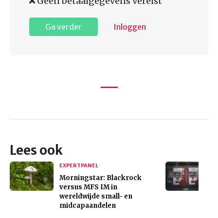
Geen betaalgegevens vereist
Ga verder
Inloggen
Lees ook
EXPERTPANEL
Morningstar: Blackrock
versus MFS IM in
wereldwijde small- en
midcapaandelen