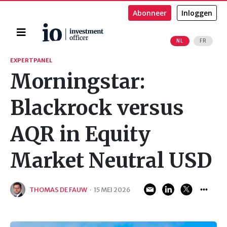
Abonneer
Inloggen
Home
NL
FR
Zoeken
EXPERTPANEL
Morningstar:
Blackrock versus
AQR in Equity
Market Neutral USD
THOMAS DE FAUW
·
15 MEI 2026