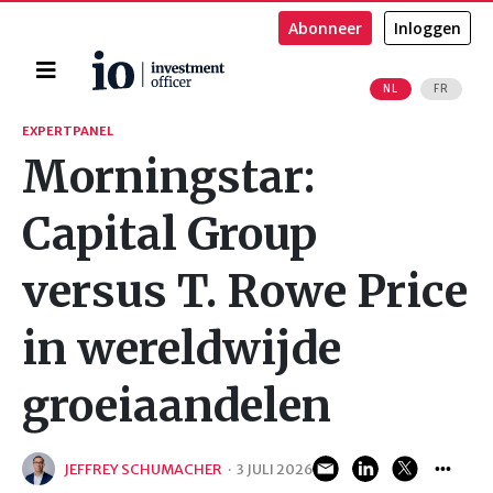
Abonneer
Inloggen
Home
NL
FR
Zoeken
EXPERTPANEL
Morningstar:
Capital Group
versus T. Rowe Price
in wereldwijde
groeiaandelen
JEFFREY SCHUMACHER
·
3 JULI 2026