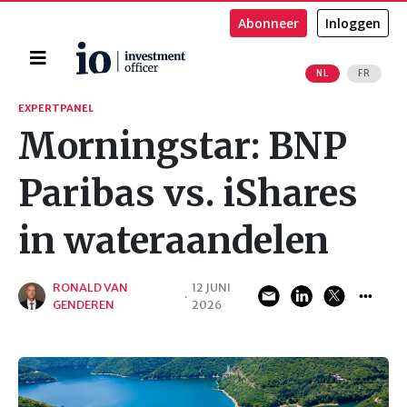
Abonneer
Inloggen
Home
NL
FR
Zoeken
EXPERTPANEL
Morningstar: BNP
Paribas vs. iShares
in wateraandelen
RONALD VAN
12 JUNI
·
GENDEREN
2026