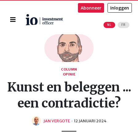
Abonneer
Inloggen
Home
NL
FR
Zoeken
COLUMN
OPINIE
Kunst en beleggen ...
een contradictie?
JAN VERGOTE
·
12 JANUARI 2024