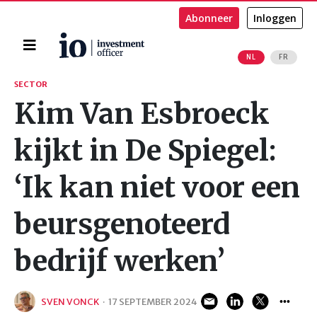
Abonneer
Inloggen
Home
NL
FR
Zoeken
SECTOR
Kim Van Esbroeck
kijkt in De Spiegel:
‘Ik kan niet voor een
beursgenoteerd
bedrijf werken’
SVEN VONCK
·
17 SEPTEMBER 2024