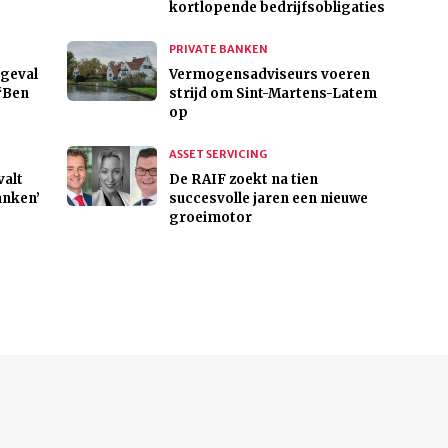
kortlopende bedrijfsobligaties
PRIVATE BANKEN
ngeval
Vermogensadviseurs voeren
 ‘Ben
strijd om Sint-Martens-Latem
op
ASSET SERVICING
valt
De RAIF zoekt na tien
anken’
succesvolle jaren een nieuwe
groeimotor