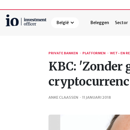
België
Beleggen
Sector
Zoeken
PRIVATE BANKEN
·
PLATFORMEN
·
WET- EN R
KBC: 'Zonder 
cryptocurrenc
ANKE CLAASSEN
·
11 JANUARI 2018