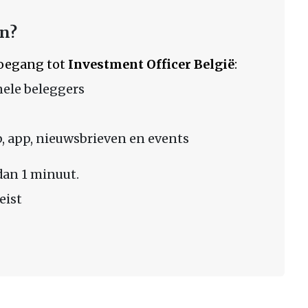
en?
 toegang tot
Investment Officer België
:
nele beleggers
 app, nieuwsbrieven en events
dan 1 minuut.
eist