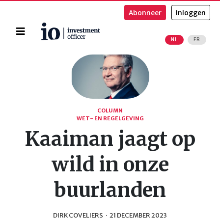
Abonneer
Inloggen
Home
NL
FR
Zoeken
COLUMN
WET- EN REGELGEVING
Kaaiman jaagt op
wild in onze
buurlanden
DIRK COVELIERS
·
21 DECEMBER 2023