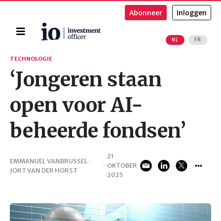
Abonneer
Inloggen
Home
NL
FR
Zoeken
TECHNOLOGIE
‘Jongeren staan
open voor AI-
beheerde fondsen’
21
EMMANUEL VANBRUSSEL ·
·
OKTOBER
JORT VAN DER HORST
2025