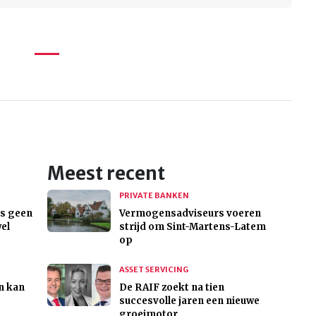
Meest recent
PRIVATE BANKEN
is geen
Vermogensadviseurs voeren
wel
strijd om Sint-Martens-Latem
op
ASSET SERVICING
n kan
De RAIF zoekt na tien
succesvolle jaren een nieuwe
groeimotor