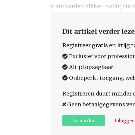
standaarden blijken nodig om d
Dit artikel verder lez
Registreer gratis en krijg
Exclusief voor professio
Altijd opzegbaar
Onbeperkt toegang: web,
Registreren duurt minder 
Geen betaalgegevens ver
Ga verder
Inloggen