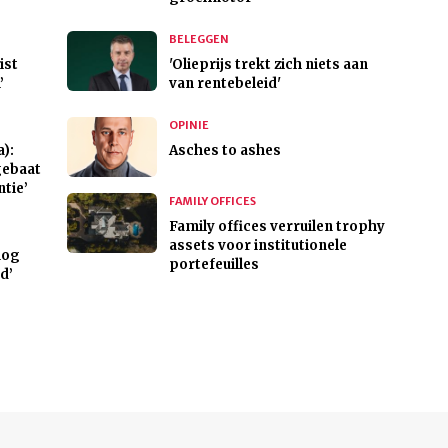
BELEGGEN
ist
'Olieprijs trekt zich niets aan
’
van rentebeleid'
OPINIE
):
Asches to ashes
gebaat
ntie’
FAMILY OFFICES
Family offices verruilen trophy
assets voor institutionele
nog
portefeuilles
d’