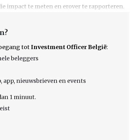
ie impact te meten en erover te rapporteren.
en?
 toegang tot
Investment Officer België
:
nele beleggers
 app, nieuwsbrieven en events
dan 1 minuut.
eist