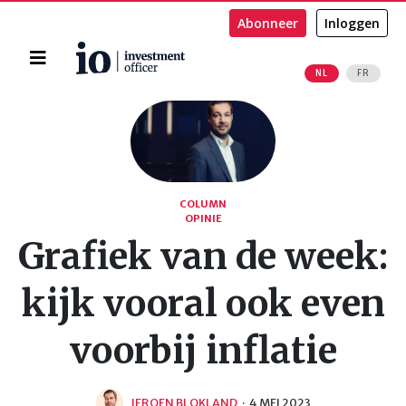
Abonneer
Inloggen
Home
NL
FR
Zoeken
COLUMN
OPINIE
Grafiek van de week:
kijk vooral ook even
voorbij inflatie
JEROEN BLOKLAND
·
4 MEI 2023