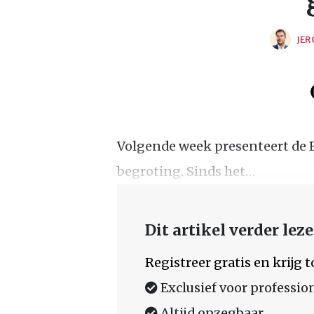
JER
Volgende week presenteert de B
begroting. Sinds het…
Dit artikel verder lez
Registreer gratis en krijg
Exclusief voor professio
Altijd opzegbaar