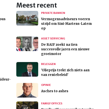
Meest recent
PRIVATE BANKEN
mous
Vermogensadviseurs voeren
strijd om Sint-Martens-Latem
op
ASSET SERVICING
De RAIF zoekt na tien
succesvolle jaren een nieuwe
groeimotor
BELEGGEN
'Olieprijs trekt zich niets aan
van rentebeleid'
aideur-
OPINIE
Asches to ashes
FAMILY OFFICES