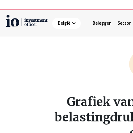
België
Beleggen
Sector
Zoeken
Grafiek va
belastingdruk