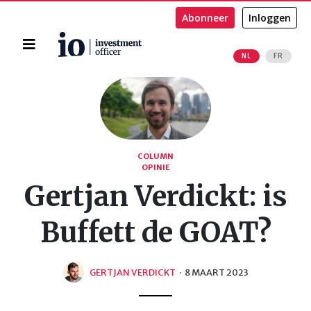
Abonneer
Inloggen
Home
NL
FR
Zoeken
COLUMN
OPINIE
Gertjan Verdickt: is
Buffett de GOAT?
GERTJAN VERDICKT
·
8 MAART 2023