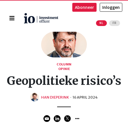
Abonneer
Inloggen
Home
NL
FR
Zoeken
COLUMN
OPINIE
Geopolitieke risico’s
HAN DIEPERINK
·
16 APRIL 2024