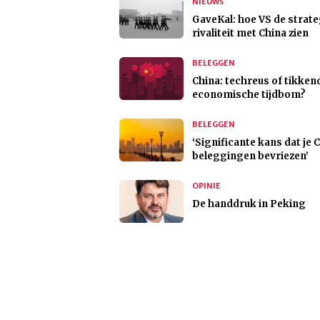
NIEUWS
GaveKal: hoe VS de strat
rivaliteit met China zien
BELEGGEN
China: techreus of tikken
economische tijdbom?
BELEGGEN
‘Significante kans dat je 
beleggingen bevriezen’
OPINIE
De handdruk in Peking