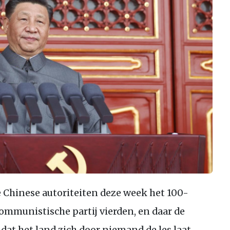
 Chinese autoriteiten deze week het 100-
ommunistische partij vierden, en daar de
t het land zich door niemand de les laat