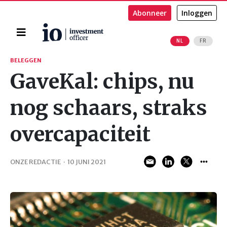
Abonneer
Inloggen
Home
NL
FR
Zoeken
BELEGGEN
GaveKal: chips, nu
nog schaars, straks
overcapaciteit
ONZE REDACTIE
·
10 JUNI 2021