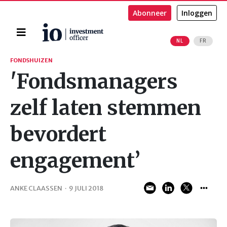
Abonneer
Inloggen
Home
NL
FR
Zoeken
FONDSHUIZEN
'Fondsmanagers
zelf laten stemmen
bevordert
engagement’
ANKE CLAASSEN
·
9 JULI 2018