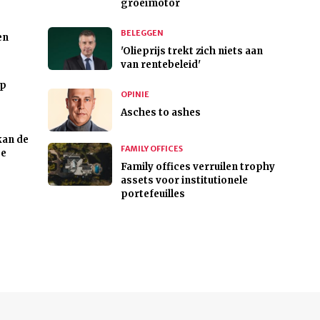
groeimotor
BELEGGEN
en
'Olieprijs trekt zich niets aan
van rentebeleid'
mp
OPINIE
Asches to ashes
 kan de
FAMILY OFFICES
ge
Family offices verruilen trophy
assets voor institutionele
portefeuilles