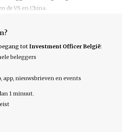
n de VS en China.
en?
 toegang tot
Investment Officer België
:
nele beleggers
 app, nieuwsbrieven en events
dan 1 minuut.
eist