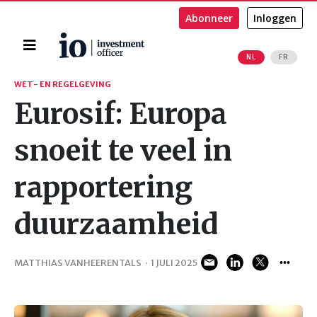
Abonneer
Inloggen
Home
NL
FR
Zoeken
WET- EN REGELGEVING
Eurosif: Europa
snoeit te veel in
rapportering
duurzaamheid
MATTHIAS VANHEERENTALS
·
1 JULI 2025