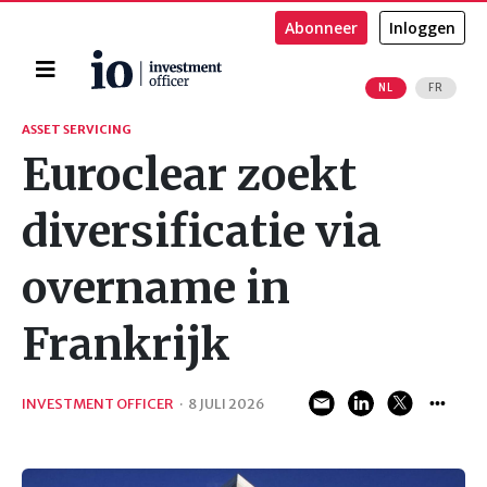
Abonneer
Inloggen
Home
NL
FR
Zoeken
ASSET SERVICING
Euroclear zoekt
diversificatie via
overname in
Frankrijk
INVESTMENT OFFICER
·
8 JULI 2026