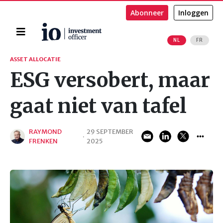
Abonneer
Inloggen
Home
NL
FR
Zoeken
ASSET ALLOCATIE
ESG versobert, maar
gaat niet van tafel
RAYMOND
29 SEPTEMBER
·
FRENKEN
2025