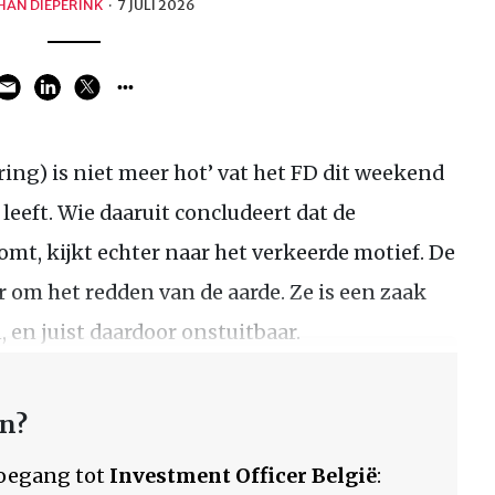
HAN DIEPERINK
·
7 JULI 2026
ing) is niet meer hot’ vat het FD dit weekend
eeft. Wie daaruit concludeert dat de
omt, kijkt echter naar het verkeerde motief. De
r om het redden van de aarde. Ze is een zaak
 en juist daardoor onstuitbaar.
en?
 toegang tot
Investment Officer België
: