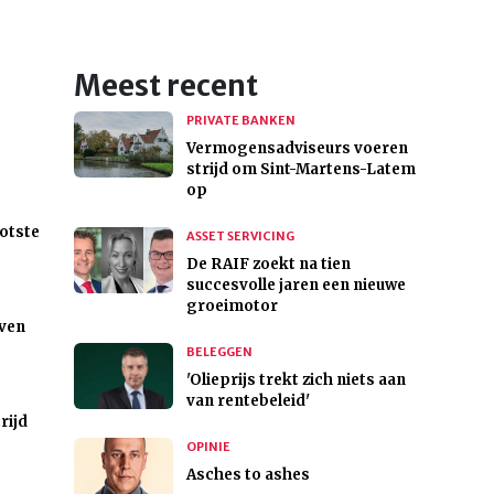
Meest recent
PRIVATE BANKEN
Vermogensadviseurs voeren
strijd om Sint-Martens-Latem
op
ootste
ASSET SERVICING
De RAIF zoekt na tien
succesvolle jaren een nieuwe
groeimotor
even
BELEGGEN
'Olieprijs trekt zich niets aan
van rentebeleid'
rijd
OPINIE
Asches to ashes