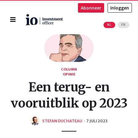
Abonneer
Inloggen
Home
NL
FR
Zoeken
COLUMN
OPINIE
Een terug- en
vooruitblik op 2023
STEFAN DUCHATEAU
·
7 JULI 2023