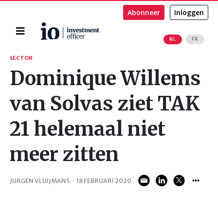
Abonneer
Inloggen
Home
NL
FR
Zoeken
SECTOR
Dominique Willems
van Solvas ziet TAK
21 helemaal niet
meer zitten
JURGEN VLUIJMANS
·
18 FEBRUARI 2020