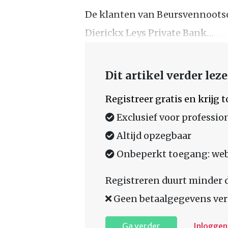
De klanten van Beursvennoots
Dierickx Leys Private Bank…
Dit artikel verder lez
Registreer gratis en krijg
Exclusief voor professio
Altijd opzegbaar
Onbeperkt toegang: web,
Registreren duurt minder 
Geen betaalgegevens ver
Ga verder
Inloggen