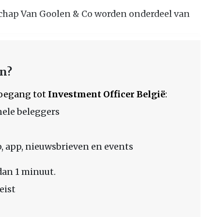
chap Van Goolen & Co worden onderdeel van
en?
 toegang tot
Investment Officer België
:
nele beleggers
 app, nieuwsbrieven en events
dan 1 minuut.
eist