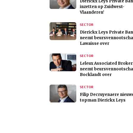
Dierickx Leys Private Ban
inzetten op Zuidwest-
Vlaanderen’
SECTOR
Dierickx Leys Private Ba
neemt beursvennootsch
Lawaisse over
SECTOR
Leleux Associated Broker
neemt beursvennootsch
Bocklandt over
SECTOR
Filip Decruyenaere nieuw
topman Dierickx Leys