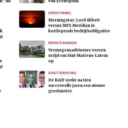
k: ‘nu
van Econopolis
EXPERTPANEL
Morningstar: Lord Abbett
versus MFS Meridian in
nk
kortlopende bedrijfsobligaties
ap
PRIVATE BANKEN
Vermogensadviseurs voeren
strijd om Sint-Martens-Latem
s
op
ap
ASSET SERVICING
De RAIF zoekt na tien
succesvolle jaren een nieuwe
e
groeimotor