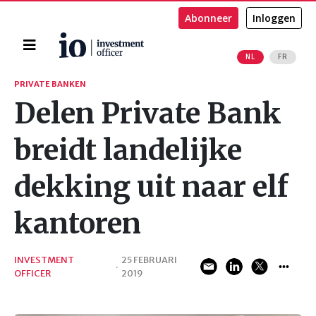
Abonneer
Inloggen
Home
NL
FR
Zoeken
PRIVATE BANKEN
Delen Private Bank
breidt landelijke
dekking uit naar elf
kantoren
INVESTMENT
25 FEBRUARI
·
OFFICER
2019