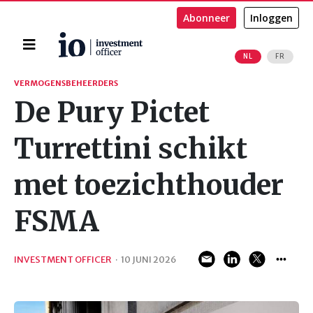
Abonneer
Inloggen
Home
NL
FR
Zoeken
VERMOGENSBEHEERDERS
De Pury Pictet
Turrettini schikt
met toezichthouder
FSMA
INVESTMENT OFFICER
·
10 JUNI 2026