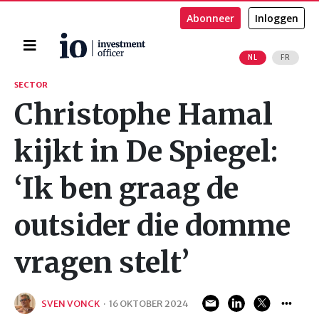
Abonneer
Inloggen
Home
NL
FR
Zoeken
SECTOR
Christophe Hamal
kijkt in De Spiegel:
‘Ik ben graag de
outsider die domme
vragen stelt’
SVEN VONCK
·
16 OKTOBER 2024