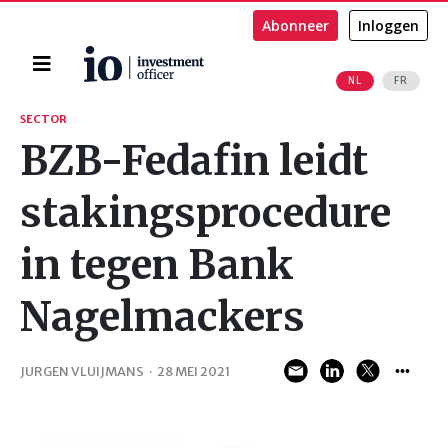
Abonneer
Inloggen
Home
NL
FR
Zoeken
SECTOR
BZB-Fedafin leidt
stakingsprocedure
in tegen Bank
Nagelmackers
JURGEN VLUIJMANS
·
28 MEI 2021