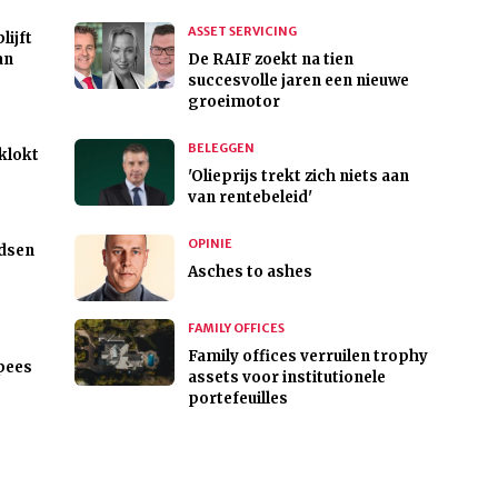
ASSET SERVICING
lijft
an
De RAIF zoekt na tien
succesvolle jaren een nieuwe
groeimotor
BELEGGEN
klokt
'Olieprijs trekt zich niets aan
van rentebeleid'
OPINIE
dsen
Asches to ashes
FAMILY OFFICES
Family offices verruilen trophy
pees
assets voor institutionele
portefeuilles