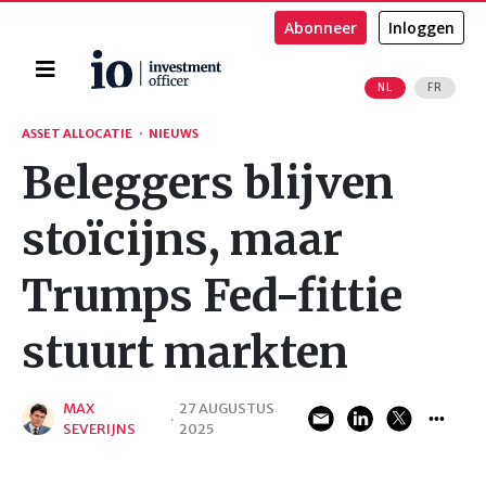
Abonneer
Inloggen
Home
NL
FR
Zoeken
ASSET ALLOCATIE
·
NIEUWS
Beleggers blijven
stoïcijns, maar
Trumps Fed-fittie
stuurt markten
MAX
27 AUGUSTUS
·
SEVERIJNS
2025