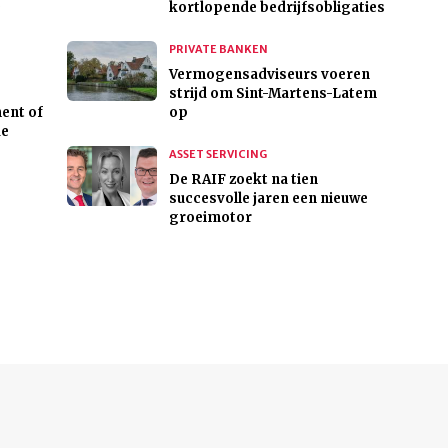
0
kortlopende bedrijfsobligaties
PRIVATE BANKEN
Vermogensadviseurs voeren
strijd om Sint-Martens-Latem
ent of
op
de
ASSET SERVICING
De RAIF zoekt na tien
succesvolle jaren een nieuwe
groeimotor