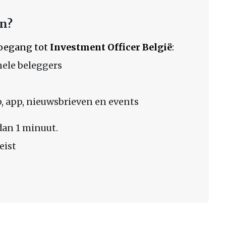
en?
 toegang tot
Investment Officer België
:
nele beleggers
 app, nieuwsbrieven en events
dan 1 minuut.
eist