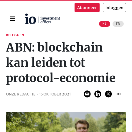
Abonneer
Inloggen
Home
NL
FR
Zoeken
BELEGGEN
ABN: blockchain
kan leiden tot
protocol-economie
ONZE REDACTIE
·
15 OKTOBER 2021