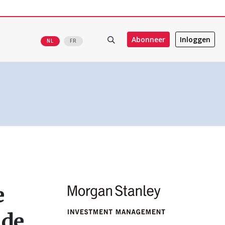
Abonneer
Inloggen
NL
FR
e
 de