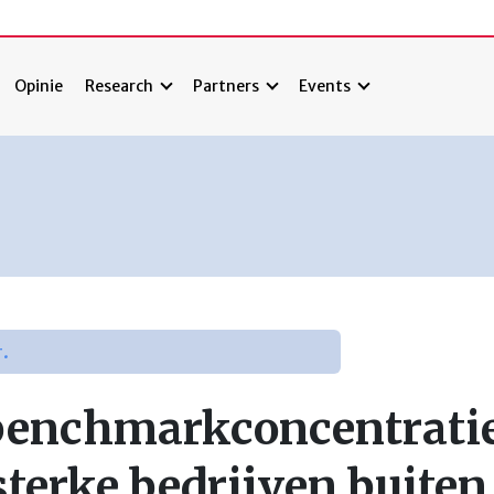
Opinie
Research
Partners
Events
r.
benchmarkconcentrati
terke bedrijven buiten