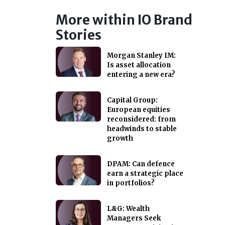
More within IO Brand
Stories
Morgan Stanley IM:
Is asset allocation
entering a new era?
Capital Group:
European equities
reconsidered: from
headwinds to stable
growth
DPAM: Can defence
earn a strategic place
in portfolios?
L&G: Wealth
Managers Seek