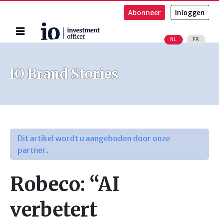
Abonneer
Inloggen
Home
NL
FR
Zoeken
IO Brand Stories
Dit artikel wordt u aangeboden door onze
partner.
Robeco: “AI
verbetert