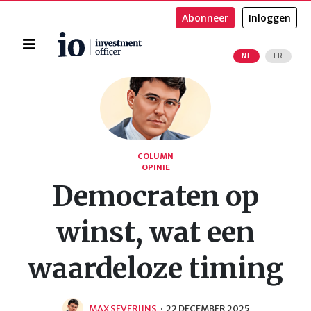
Abonneer
Inloggen
Home
NL
FR
Zoeken
COLUMN
OPINIE
Democraten op
winst, wat een
waardeloze timing
MAX SEVERIJNS
·
22 DECEMBER 2025