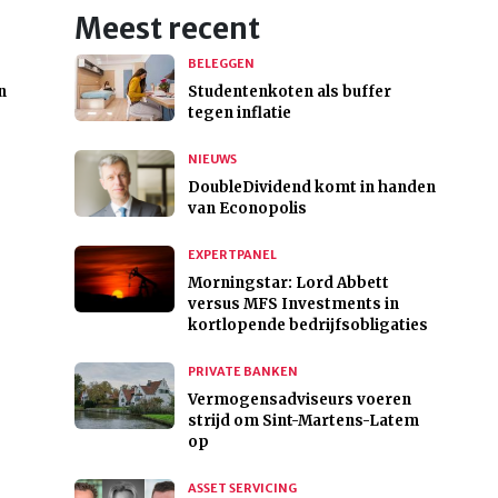
Meest recent
BELEGGEN
n
Studentenkoten als buffer
tegen inflatie
NIEUWS
DoubleDividend komt in handen
van Econopolis
EXPERTPANEL
Morningstar: Lord Abbett
versus MFS Investments in
kortlopende bedrijfsobligaties
PRIVATE BANKEN
Vermogensadviseurs voeren
strijd om Sint-Martens-Latem
op
?
ASSET SERVICING