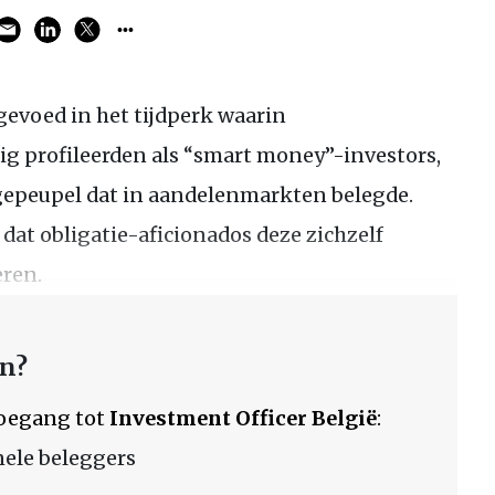
evoed in het tijdperk waarin
tig profileerden als “smart money”-investors,
epeupel dat in aandelenmarkten belegde.
 dat obligatie-aficionados deze zichzelf
eren.
en?
 toegang tot
Investment Officer België
:
nele beleggers