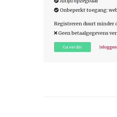
Altijd opzegbaar
Onbeperkt toegang: web,
Registreren duurt minder 
Geen betaalgegevens ver
Ga verder
Inloggen