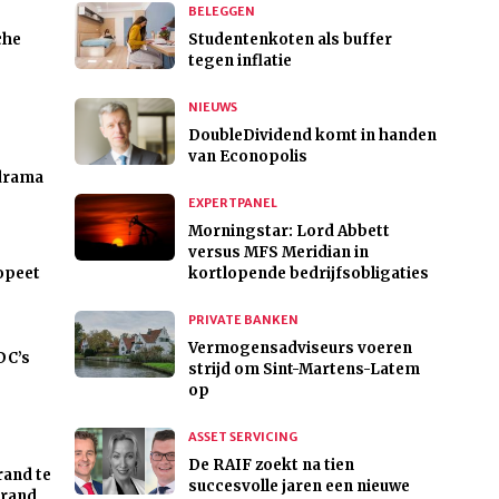
BELEGGEN
che
Studentenkoten als buffer
tegen inflatie
NIEUWS
DoubleDividend komt in handen
van Econopolis
 drama
EXPERTPANEL
Morningstar: Lord Abbett
versus MFS Meridian in
 opeet
kortlopende bedrijfsobligaties
PRIVATE BANKEN
Vermogensadviseurs voeren
DC’s
strijd om Sint-Martens-Latem
op
ASSET SERVICING
De RAIF zoekt na tien
rand te
succesvolle jaren een nieuwe
brand