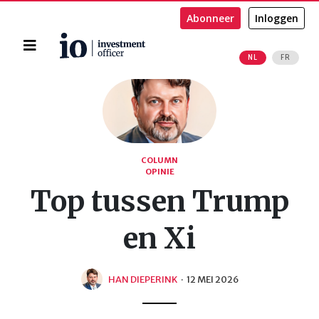
Abonneer
Inloggen
Home
NL
FR
Zoeken
COLUMN
OPINIE
Top tussen Trump
en Xi
HAN DIEPERINK
·
12 MEI 2026