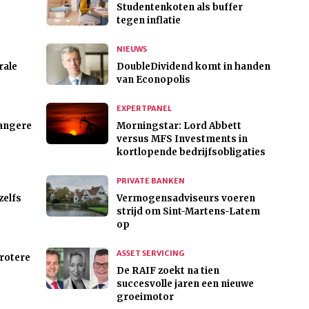
Studentenkoten als buffer
tegen inflatie
NIEUWS
rale
DoubleDividend komt in handen
van Econopolis
EXPERTPANEL
langere
Morningstar: Lord Abbett
versus MFS Investments in
kortlopende bedrijfsobligaties
PRIVATE BANKEN
zelfs
Vermogensadviseurs voeren
strijd om Sint-Martens-Latem
op
ASSET SERVICING
grotere
De RAIF zoekt na tien
succesvolle jaren een nieuwe
groeimotor