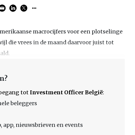
merikaanse macrocijfers voor een plotselinge
wijl die vrees in de maand daarvoor juist tot
ald.
en?
 toegang tot
Investment Officer België
:
nele beleggers
 app, nieuwsbrieven en events