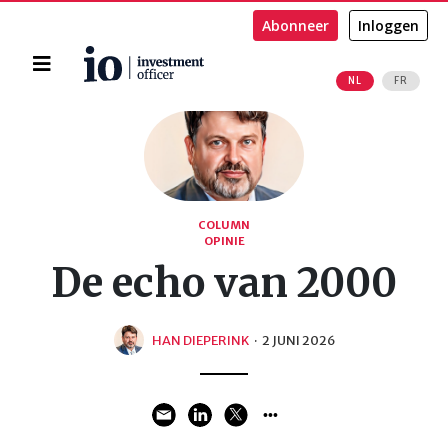
Abonneer
Inloggen
Home
NL
FR
Zoeken
COLUMN
OPINIE
De echo van 2000
HAN DIEPERINK
·
2 JUNI 2026