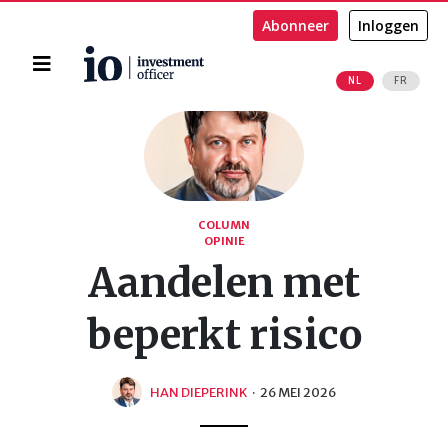
Abonneer
Inloggen
Home
NL
FR
Zoeken
COLUMN
OPINIE
Aandelen met
beperkt risico
HAN DIEPERINK
·
26 MEI 2026