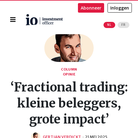
Abonneer
Inloggen
Home
NL
FR
Zoeken
COLUMN
OPINIE
‘Fractional trading:
kleine beleggers,
grote impact’
GERTJAN VERDICKT
·
21 MEI 2025