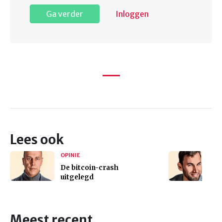
Ga verder
Inloggen
Lees ook
OPINIE
De bitcoin-crash
uitgelegd
Meest recent